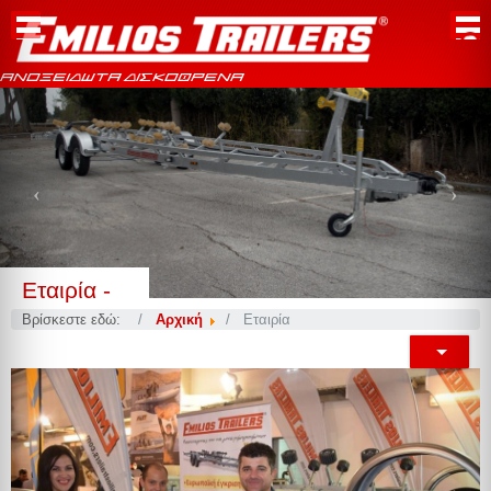
ΑΝΟΞΕΙΔΩΤΑ ΔΙΣΚΟΦΡΕΝΑ
Previous
Nex
Εταιρία -
Βρίσκεστε εδώ:
Αρχική
Εταιρία