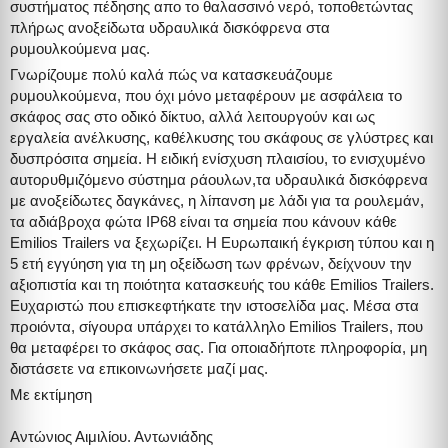
συστήματος πέδησης απο το θαλασσινό νερό, τοποθετώντας
πλήρως ανοξείδωτα υδραυλικά δισκόφρενα στα
ρυμουλκούμενα μας.
Γνωρίζουμε πολύ καλά πώς να κατασκευάζουμε
ρυμουλκούμενα, που όχι μόνο μεταφέρουν με ασφάλεια το
σκάφος σας στο οδικό δίκτυο, αλλά λειτουργούν και ως
εργαλεία ανέλκυσης, καθέλκυσης του σκάφους σε γλύστρες και
δυσπρόσιτα σημεία. Η ειδική ενίσχυση πλαισίου, το ενισχυμένο
αυτορυθμιζόμενο σύστημα ράουλων,τα υδραυλικά δισκόφρενα
με ανοξείδωτες δαγκάνες, η λίπανση με λάδι για τα ρουλεμάν,
τα αδιάβροχα φώτα IP68 είναι τα σημεία που κάνουν κάθε
Emilios Trailers
να ξεχωρίζει. Η Ευρωπαική έγκριση τύπου και η
5 ετή εγγύηση για τη μη οξείδωση των φρένων, δείχνουν την
αξιοπιστία και τη ποιότητα κατασκευής του κάθε
Emilios Trailers
.
Ευχαριστώ που επισκεφτήκατε την ιστοσελίδα μας. Μέσα στα
προιόντα, σίγουρα υπάρχει το κατάλληλο
Emilios Trailers
, που
θα μεταφέρει το σκάφος σας. Για οποιαδήποτε πληροφορία, μη
διστάσετε να επικοινωνήσετε μαζί μας.
Με εκτίμηση
Αντώνιος Αιμιλίου. Αντωνιάδης