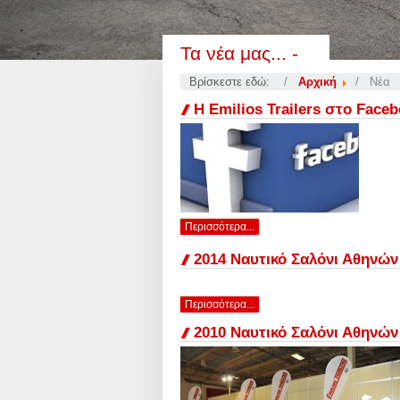
Τα νέα μας... -
Βρίσκεστε εδώ:
Αρχική
Νέα
Η Emilios Trailers στο Face
Περισσότερα...
2014 Ναυτικό Σαλόνι Αθηνών
Περισσότερα...
2010 Ναυτικό Σαλόνι Αθηνών