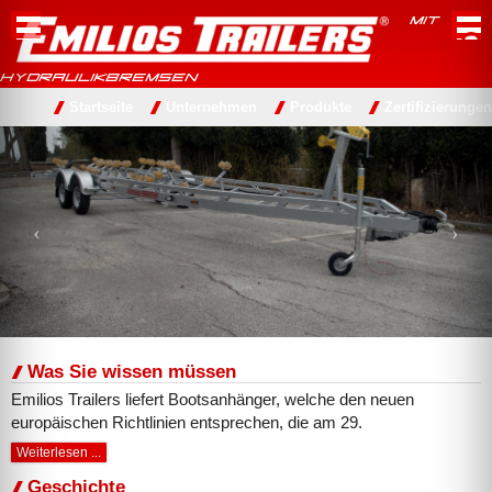
MIT
HYDRAULIKBREMSEN
Startseite
Unternehmen
Produkte
Zertifizierungen
Previous
Nex
Vertriebshändler
News
Kontakt
Was Sie wissen müssen
Emilios Trailers liefert Bootsanhänger, welche den neuen
europäischen Richtlinien entsprechen, die am 29.
Weiterlesen ...
Geschichte