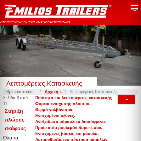
ΑΝΟΞΕΙΔΩΤΑ ΔΙΣΚΟΦΡΕΝΑ
Previous
Nex
Λεπτομέρειες Κατασκευής -
Βρίσκεστε εδώ:
Αρχική
Λεπτομέρειες Κατασκευής
Σελίδα 6 από
Ποιότητα και λεπτομέρειες κατασκευής
11
Φορεία ενίσχυσης πλαισίου.
Θερμό γαλβάνισμα.
Στήριξη
Ενισχυμένοι άξονες.
πλώρης
Ανοξείδωτα υδραυλικά δισκόφρενα.
Προστασία ρουλεμάν Super Lube.
σκάφους.
Ενισχυμένες βάσεις και ράουλα.
Όλα τα
Αυτορυθμιζόμενο σύστημα ράουλων.