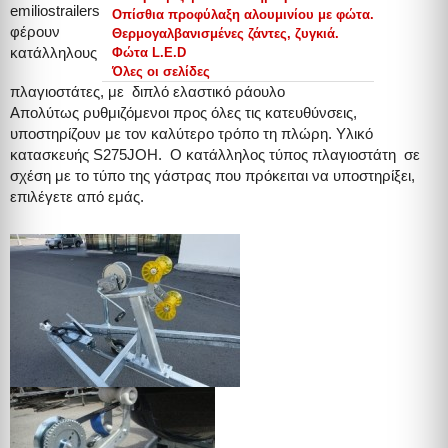
emiliostrailers
Οπίσθια προφύλαξη αλουμινίου με φώτα.
φέρουν
Θερμογαλβανισμένες ζάντες, ζυγκιά.
κατάλληλους
Φώτα L.E.D
Όλες οι σελίδες
πλαγιοστάτες, με διπλό ελαστικό ράουλο
Aπολύτως ρυθμιζόμενοι προς όλες τις κατευθύνσεις,
υποστηρίζουν με τον καλύτερο τρόπο τη πλώρη. Υλικό
κατασκευής S275JOΗ. Ο κατάλληλος τύπος πλαγιοστάτη σε
σχέση με το τύπο της γάστρας που πρόκειται να υποστηρίξει,
επιλέγετε από εμάς.